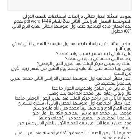
نموذج اسئلة اختبار نهائي دراسات اجتماعيات للصف الاولى
المتوسط الفصل الدراسي الثاني ف2 للعام 1446
pdf word نقدم
لكم امتحان مادة اجتماعيه صف اول متوسط ابتدائي نهاية الترم الثاني
١٤٤٦ محلول
نماذج اسئلة اختبار دراسات اجتماعيه اول متوسط الفصل الثاني نهائي
وورد pdf
علل نماياتي ( بما تفسر ) سبب واحد فقط ؟
رضاعة النبي محمد في بادية بني سعد؟
انشاء وتأسيس مركز الملك عبد العزيز للحوار الوطني؟
توفى نبينا محمد صلى الله عليه وسلم يوم الاثنين من شهر ربيع الأول
من السنة
اختبار نهائي اجتماعيه اول متوسط الفصل الدراسي الثاني محمد القرني
يساعدنا التخطيط في
كل ما يأتي من مبادي واخلاقيات الحوار ما عدا
كال وتولى رعاية النبي محمد أمة آمنة بنت وهب .
جميع ما يأتي من برامج مركز الملك عبد العزيز للحوار الوطني ماعدا
اختبار نهائي اجتماعيه اول متوسط الفصل الثاني أ : سكرة الشمري
عرف العام الذي ولد فيها نبينا محمد صل الله عليه وسلم
موقف النبي محمد مع قريش بعد فتح مكة يدل على خلق
يساعدنا التخطيط في تحقيق عدد من الأهداف ومنها
عدد الذين بايعوا النبي في بيعة العقبة الأولى للعام الثاني عشر من
البعثة
جميع ما يأتي من الصفات الحميدة والأخلاق الحسنة عند العرب قبل
الإسلام ماعدا هي