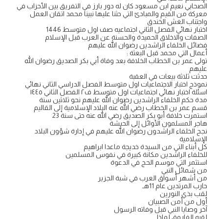
الصحابي نعيم ابن مسعود كان له دور بارز في التفريق بين الأحزاب في
معركة من القيم والمبادئ التي حثنا عليها نبينا محمد اتقان العمل
واجتناب الغش الخندق
اختبار نهائي الفصل الثاني اجتماعيه صف اول متوسط 1446
الصفات والاخلاق الحميدة والحسنة عن العرب قبل الإسلام
فضائل الخلفاء الراشدین رضوان الله عليهم
أعمال التي محمد قبل البعثة :
تولى عمر بن الخطاب الخلافة بعد وفاة أبي بكر الصديق رضوان الله
عليهم
حدثت ثلاثة بيعات في العقبة
نموذج اختبار الاجتماعيات اول متوسط الفصل الدراسي الثاني نهائي
اسئلة اختبار نهائي اجتماعيات اول متوسط ف٢ الفصل الثاني ١٤٤٥
مدة حكم الخلفاء الراشدين رضوان الله عليهم نحو ثلاثين سنة
قسم عمر بن الخطاب رضي الله عنه البلاد الإسلامية إلى القاليم
استمرت خلافة أبو بكر الصديق رضي الله عنه حتى سنة 23
هاجر المسلمون الأوائل إلى الحبشة
نجح الخلفاء الراشدون رضوان الله عليهم في إدارة شؤون البلاد
الإسلامية
كل أبناء التي من السيدة خديجة ماعدا ابراهيم
للخلفاء الراشدين مكانة كبيرة في نفوس المسلمين
استثمر التي موسم الحج في الدعوة
من شمائل النبي
من أشهر أسواق العرب في شبة الجزير
حارب المرتدين عام 11هـ
لقب بذي النورين
أول من أمن الصبيان
آخر وصايا النبي قبل وفاته الرسول
لقبه الفاروق لماذا