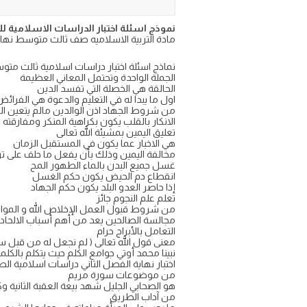
نموذج اسئلة اختبار الدراسات الاسلامية للصف ث
مادة التربية الاسلاميه صف ثالث متوسط نهاية الترم ال
نماذج اسئلة اختبار دراسات اسلامية ثالث متوسط
الجملة الواحدة وتحتمل المعاني العظيمة
الحالقة هي الخصلة التي تفسد الدين
اول ما يبدا له في التعليم والدعوة هي الفرائض
من شروط الجهاد اذن الوالدين مالم يتعين الج
الانكار بالقلب يكون بكراهية المنكر ومفارقته
تعليق اليمين بمشيئة الله تعالى
هي الاخبار عما يكون في المستقبل الزمان
مخالفة اليمين وذلك بأن يفعل ما حلف على تر
غسل جميع البدن بالماء الطهور المح
انقطاع دم الحيض يكون حكم الغسل
إذا حاصر العدو البلد يكون حكم الجهاد
تعلم علم النجوم جائز
من شروط قبول العمل الإخلاص الله و الموافق
مجالسة الصالحين يعد من أهم أسباب الالحاد
التعامل بالأبراج حرام
معنى قول الله تعالى ( لم نجعل له من قبل س
نبينا محمد أوتي جوامع الكلم حيث يتكلم بالكلم
اختبار نهاية الفصل الثاني دراسات اسلامية الصف 
من موضوعات سورة مريم
هو الصحابي الجليل شهد بيعة العقبة الثانية 
من آداب الطريق