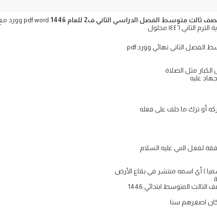
الث متوسط الفصل الدراسي الثاني ف2 للعام 1446
pdf word و
ثاني ١٤٤٦ محلول
 الفصل الثاني نهائي وورد pdf
 الكبار مثل الصلاة
هاد عليه
كه أو ترك ما حلف على فعله
ة لفعل النبي عليه السلام
ميا ) أي اسمه منتشر في بقاع الأرض
ة
الثالث المتوسط ابتدائي 1446
وكان اصغرهم سنا