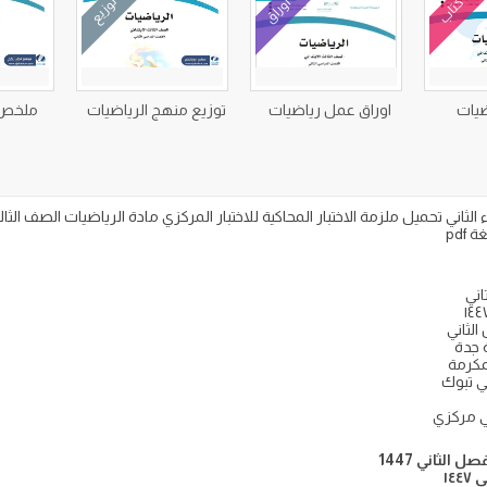
كتاب
أوراق
توزيع
ضيات
اوراق عمل رياضيات
توزيع منهج الرياضيات
ملخص 
pdf
اني
ني تبوك
ني مركزي
الثاني 1447
١٤