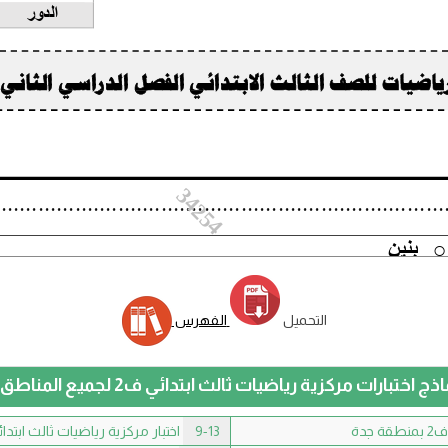
التحميل
الفهرس
ذج اختبارات مركزية رياضيات ثالث ابتدائي ف2 لجميع المناطق👇
جدة
9-13
اختبار مركزية رياضيات ثالث ابتدائي ف2 مكة ا