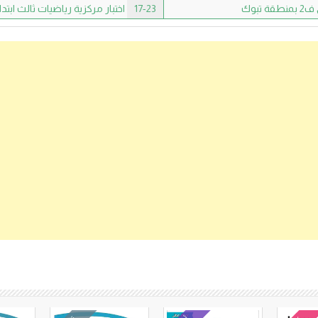
تبوك
17-23
اختبار مركزية رياضيات ثالث ابتدائي ف2 بمنط
كتب متعلقة