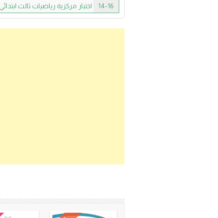
14-16
اختبار مركزية رياضيات ثالث ابتدائي ف2 بمنطقة 