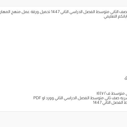
اوراق عمل مادة المهارات الحياتية والاسريه للصف الثاني متوسط الفصل
ق
توسط ف٢ ١٤٤٧
يه صف ثاني متوسط الفصل الدراسي الثاني وورد او PDF
فصل الثاني 1447