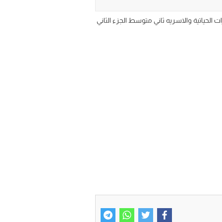
 الدراسي الثاني 1447 تحميل ورقة عمل منهج المهارات الحياتية والاسريه ثاني متوسط الجزء الثاني