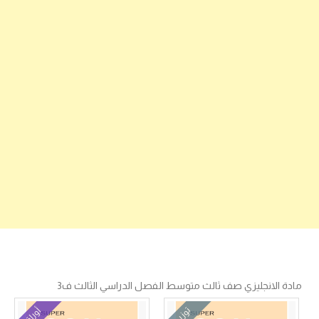
مادة الانجليزي صف ثالث متوسط الفصل الدراسي الثالث ف3
توزيع
أوراق