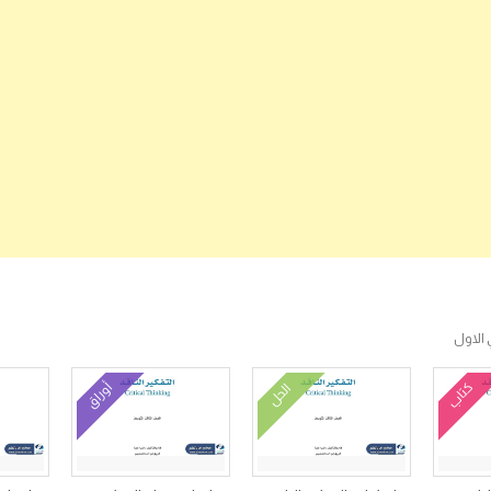
 الاول
كتاب
أوراق
الحل