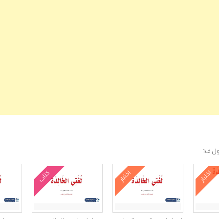
ول ف1
اختبار
اختبار
كتاب