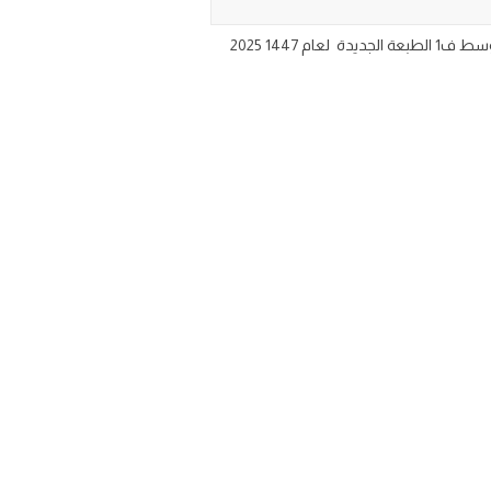
bdf او وورد worb تحميل ورقة عمل رياضيات ثالث متوسط ف1 الطبعة الجديدة لعام 1447 2025