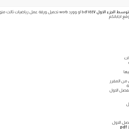
سط الجزء الاول ١٤٤٧
 من المقرر
لفصل الاول
p