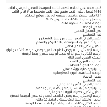
كتاب مادة لغتي الخالدة للصف الثالث المتوسط الفصل الدراسي الثالث
1446 تحميل مقرر كتاب منهج لغتي ثالث متوسط ف٣ الترم الثالث
١٤٤٦ جاهز للعرض وتحميل بصغيه pdf على موقع اجاباتكم
ويشمل محتويات الكتاب الالكتروني كاملا
الوحدة الخامسة: سموم قاتلة
مدخل الوحدة
نص المدخل التدخين
نص الاستماع
الفهم القرائي الخمر رجس من عمل الشيطان
استراتيجية قراءة: استراتيجية زيادة التركيز والفهم
التحليل الأدبي العقار الدامي
الرسم الإملائي: رسم بعض الكلمات المزيد بعض أحرفها كالألف والواو
الرسم الكتابي: رسم آية أو حديث أو بيت شعري بخط الرقعة
الصنف اللغوي: اسم الآلة
الأسلوب اللغوي: التعجب
الوظيفة النحوية العطف
إستراتيجية كتابة: ورشة عمل
الوحدة السادسة: الثورة المعلوماتية
مدخل الوحدة
نص الاستماع
الفهم القرائي: الأمن المعلوماتي
إستراتيجية قراءة: إستراتيجية زيادة التركيز والفهم
التحليل الأدبي: حصيلة الثورة المعلوماتية
الرسم الإملائي: رسم بعض الكلمات المحذوف بعض أحرفها كهمزة
الوصل والألف اللينة المتوسطة والمتطرفة والنون
الرسم الكتابي: كتابة لوحات إرشادية وإعلانات بخط الرقعة
الصنف اللغوي: المصادر