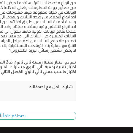
من انواع مخططات التنبؤ يستخدم لعرض التغ
من معايير جودة المعلومات وتعني انه كلما ك
البيانات في مجلة مطبوعة فيها معلومات عن ام
احد انواع التحقق من صحة البيانات ويهدف ال
وسيلة لحماية البيانات عن طريق اخفائها عن
احد انواع التشفير وفيه يستخدم مفتاح واحد ل
عندما تعالج البيانات الاولية فانها تتحول الى 
البيانات المتغيرة هي البيانات التي قد تتغير ب
تعد مرحلة جمع البيانات من اهم مراحل الدرا
التنبؤ هو عملية بناء التوقعات المستقبلية بناء 
لا يمكن تشفير رسائل البريد الالكتروني؟
نموذج اختبار تقنية رقمية ثاني ثانوي ف2 الفترة الاولى 1447
اختبار تقنية رقمية ثاني ثانوي مسارات الفترة
اختبار حاسب عملي ثاني ثانوي الفصل الثاني
شارك الحل مع اصدقائك
نحيطكم علماً بأ