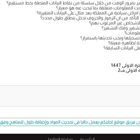
ير بمرور الوقت من خلال سلسلة من نقاط البيانات المتصلة بخط مستقيم؟
انت المعلومات متعلقة بما تبحث عنه هو معيار؟
اكن سياحية في المملكة يعد مثال على البيانات المتغيرة؟
ى التأكد من ان الرموز والحروف تدخل بنطاق طول محدد؟
 الاشخاص غير المرغوب بهم؟
لتشفير وفك التشفير؟
معلومات؟
عد تسجيلها ويجب تحديثها باستمرار؟
سة لظاهرة معينة؟
على البيانات السابقة؟
 الاولى ف2
ن فريق موقع اجابتكم يعمل حاليا في تحديث المواد وإضافة حلول للمناهج وفق طبعة 7
الرئيسية
صفحة التواصل