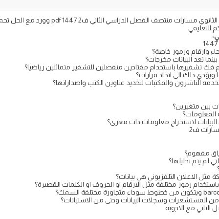
اختبار الفتره الأولى التقنية الرقمية للصف الثاني ال
ي:
جاء وارقام ورموز خاصة؟
ما تعد البيانات مخرجات؟
ا ثم فك تشفيرها باستخدام مفتاحين منفصلين للتشفير متماثلين رياضيا؟
يؤدي ذلك الى اتخاذ قرارات؟
خدمه الناشرون والمكتبات لتحديد عناوين الكتب واصداراتها؟
ت بين متغيرين؟
 المعلومات؟
البيانات لاستخراج معلومات ذات مغزى؟
مسارات ف2
سياق مفهوم؟
 لم يتم تحليلها؟
 مثل الاعلان التلفزيوني هي بيانات؟
استخدام رموز مختلفة مثل الارقام او الحروف او الكلمات القصيرة؟
 من المستشعرات وسجلات البيانات وحتى من الاستبانات؟