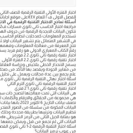
الفصل الاولى ف٢ للعام ١٤٤٧على موقع اجاباتكم التعليمي
أسئلة نماذج الاختبار التقنية الرقمية في الات
مراجعة اختبار الحاسب ثاني ثانوي مسارات ف2 1447
تتكون البيانات الابجدية الرقمية من حروف اله
تستخدم المعلومات كمدخلات لنظام الحاسب بين
في التشفير المتماثل يتم تشفير البيانات اول
تنتج المعرفة من معالجة المعلومات وفهمها و
رقم الكتاب المعياري الدولي هو رقم فريد يست
اختبار تقنية رقمية ثاني ثانوي 2 2 فورمز
اختبار تقنية رقمية ثاني ثانوي 2 2 الفترة الأولى
يسمح الانحدار الخطي بتلخيص ودراسة العلاقا
من معايير الجودة ويقصد بها التأكد من صحة
علم يجمع بين عدة مجالات ويعمل على تحليل 
اسئلة اختبار نهائي التقنية الرقمية ثاني ثانوي 
اختبار التقنيه الرقميه ثاني ثانوي الترم الثاني
اختبار تقنية رقمية ثاني ثانوي 1 2 فتري
هي البيانات التي تمت معالجتها لتصبح ذات 
هي مجموعة من الحقائق والارقام والكلمات التي
تصنف بيانات التاريخ 6 اكتوبر 2023 بانها بيانات؟
البيانات المكونة من سلسلة من الصور المتحركة
تنظيم البيانات وترتيبها بطريقة محددة وذلك ب
هو بمثابة الجيل الثاني من الرمز الشريطي barcode ويتكون من خطوط سوداء متجاورة مختلفة السمك؟
البيانات التي لم تجمع من قبل ويمكن جمعها
اسئلة اختبار التقنية الرقمية 2-1 ثاني ثانوي الفصل الثاني مع الاجوبه
من عيوب ترميز البيانات؟