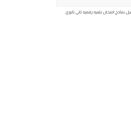
ثانوي مسارات منتصف الفصل الدراسي الثاني ف2 1447 pdf وورد مع الحل تحميل نماذج امتحان تقنيه رقميه ثاني ثانوي