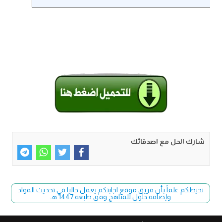
شارك الحل مع اصدقائك
نحيطكم علماً بأن فريق موقع اجابتكم يعمل حاليا في تحديث المواد
وإضافة حلول للمناهج وفق طبعة 1447 هـ