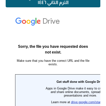
الترم التاني ١٤٤٦