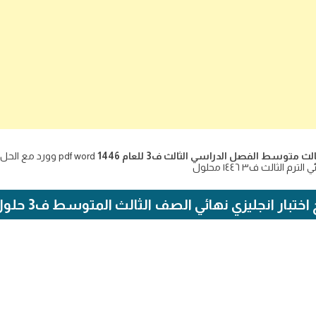
متوسط الفصل الدراسي الثالث ف3 للعام 1446
pdf word وورد مع
ثالث ف٣ ١٤٤٦ محلول
تبار انجليزي نهائي الصف الثالث المتوسط ف3 حلول واجباتي