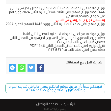
توزيع مادة لغتي الجميلة للصف الثالث الابتدائي الفصل الدراسي الثاني
1446 خطة توزيع منهج لغتي الثالث ابتدائي الترم الثاني 2024 وورد pdf
على موقع اجاباتكم التعليمي
وتشمل توزيع الدروس في التالي:
توزيع منهج لغتي صف ثالث الترم الثاني وورد 1446 المنهج الجديد 2024
توزيع مواد منهج لغتي المرحلة الابتدائية الفصل الثاني 1446
خطة توزيع المحتوى الدراسي على الاسابيع الدراسية في الفصل الثاني
حصص كتاب لغتي ثالث ابتدائي ف٢
تنزيل توزيع لغتي ثالث ابتدائي الفصل الثاني PDF 1446
خطه مقرر لغتي صف ثالث ف٢ ١٤٤٦ ٢٠٢٤
شارك الحل مع اصدقائك
نحيطكم علماً بأن فريق موقع اجابتكم يعمل حاليا في تحديث المواد
وإضافة حلول للمناهج وفق طبعة 1447 هـ
الرئيسية
صفحة التواصل
موقع اجاباتكم 1447