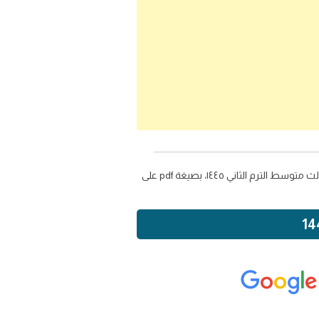
، يمكنك تحميل كتاب مادة علوم صف ثالث متوسط الترم الثاني ١٤٤٥، بصيغة pdf على