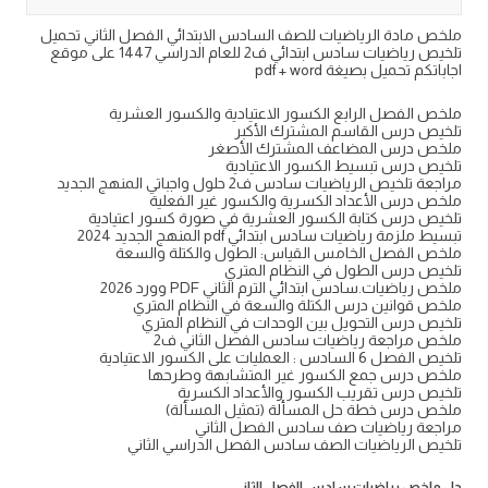
ملخص مادة الرياضيات للصف السادس الابتدائي الفصل الثاني تحميل
تلخيص رياضيات سادس ابتدائي ف2 للعام الدراسي 1447 على موقع
اجاباتكم تحميل بصيغة pdf + word
ملخص الفصل الرابع الكسور الاعتيادية والكسور العشرية
تلخيص درس القاسم المشترك الأكبر
ملخص درس المضاعف المشترك الأصغر
تلخيص درس تبسيط الكسور الاعتيادية
مراجعة تلخيص الرياضيات سادس ف2 حلول واجباتي المنهج الجديد
ملخص درس الأعداد الكسرية والكسور غير الفعلية
تلخيص درس كتابة الكسور العشرية في صورة كسور اعتيادية
تبسيط ملزمة رياضيات سادس ابتدائي pdf المنهج الجديد 2024
ملخص الفصل الخامس القياس: الطول والكتلة والسعة
تلخيص درس الطول في النظام المتري
ملخص رياضيات.سادس ابتدائي الترم الثاني PDF وورد 2026
ملخص قوانين درس الكتلة والسعة في النظام المتري
تلخيص درس التحويل بين الوحدات في النظام المتري
ملخص مراجعة رياضيات سادس الفصل الثاني ف2
تلخيص الفصل 6 السادس : العمليات على الكسور الاعتيادية
ملخص درس جمع الكسور غير المتشابهة وطرحها
تلخيص درس تقريب الكسور والأعداد الكسرية
ملخص درس خطة حل المسألة (تمثيل المسألة)
مراجعة رياضيات صف سادس الفصل الثاني
تلخيص الرياضيات الصف سادس الفصل الدراسي الثاني
حل ملخص رياضيات سادس الفصل الثاني