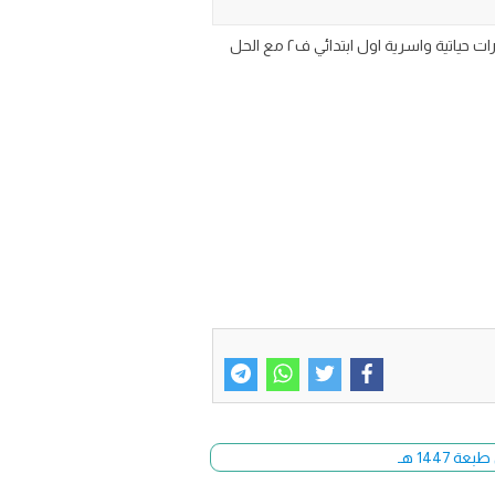
تحميل ورقة عمل منهج مهارات حياتية واسرية اول ابتدائي ف٢ مع الحل
144 هـ