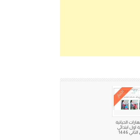
اختبار
هارات الحياتية
 اول ابتدائي
اني 1446