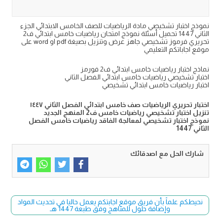
نموذج اختبار تشخيصي مادة الرياضيات للصف الخامس الابتدائي الجزء
الثاني 1447 تحميل أسئلة نموذج امتحان رياضيات خامس ابتدائي ف2
تحريري فرموز تشخيصي جاهز عرض وتنزيل بصيغة pdf او word على
موقع اجاباتكم التعليمي
نماذج اختبار رياضيات خامس ابتدائي ف2 فورمز
اختبار تشخيصي رياضيات خامس ابتدائي الفصل الثاني
اختبار رياضيات خامس ابتدائي تشخيصي
اختبار تحريري الرياضيات صف خامس ابتدائي الفصل الثاني ١٤٤٧
تنزيل اختبار تشخيصي رياضيات خامس ف2 المنهج الجديد
نموذج اختبار تشخيصي لمعالجة الفاقد رياضيات خامس الفصل
الثاني 1447
شارك الحل مع اصدقائك
نحيطكم علماً بأن فريق موقع اجابتكم يعمل حاليا في تحديث المواد
وإضافة حلول للمناهج وفق طبعة 1447 هـ