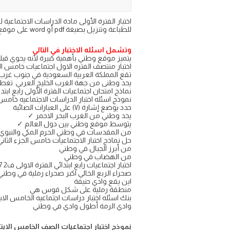
للطباعة وتنزيل بصيغة pdf أو word على موقع اجاباتكم التعليمي
وتشمل اسئله الاختبار في التالي
يتميز موقع وطني بأهمية كبيرة لأنه يحوي قبل
اختبار منتصف الفتره الاول اجتماعيات خامس ا
تقع المملكة العربية السعودية في جنوب غرب ق
يحد وطنى من جهة الغرب الخليج العربي. تغط
نماذج امتحان اجتماعيات الفترة الأولى رابع ابتدا
نموذج اسئله اختبار الدراسات الاجتماعيه خامس 
حدد يوضع إشارة (۷) على العبارات الصائبة
يحد وطني من الغرب البحر الاحمر ✓
يتوسط موقع وطني بين دول العالم ✓
من المقدسات في وطني الحرم المكي والنبوي
حل نماذج اختبار الاجتماعيات خامس الجزء الثاني 
من أبرز الجبال في وطني
من الهضاب في وطني
اختبار اجتماعيات رابع ابتدائي الفترة الاولى ف2 1447
صحراء الربع الخالي اکبر صحراء رملية في وطني
اين يقع وادي حنيفة
منطقة رملية على شكل قوس هي
بنك اسئله اختبار دراسات اجتماعيه الخامس الابتد
وادي الرمة أطول وادي في وطني
نموذج اختبار اجتماعيات الصف الخامس الابتدائي 