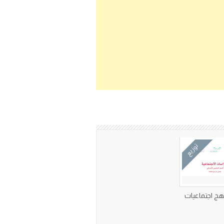
توزيع
هج اجتماعيات