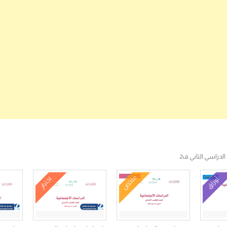
لدراسي الثاني ف2
ملخص
أوراق
اختبار