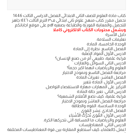
كتاب مادة العلوم للصف الثاني الابتدائي الفصل الدراسي الثالث 1446
تحميل مقرر كتاب منهج علوم ثاني ابتدائي ف٣ الترم الثالث ١٤٤٦ جاهز
للتحميل والمعاينة الفورية والطباعة بصغيه pdf على موقع اجاباتكم
ويشمل محتويات الكتاب الالكتروني كاملا
دليل الأسرة
تعليمات السلامة.
الوحدة الخامسة، المادة
الفصل التاسع: نظرة إلى المادة
الدرس الأول المواد الصلبة
قراءة علمية، طبيعي أم من صنع الإنسان؟
الدرس الثاني السوائل والغازات
العلوم والرياضيات انهما اكبر حجماً؟
مراجعة الفصل التاسع ونموذج الاختيار
الفصل العاشر: تغيرات المادة
الدرس الأول: المادة تتغير
التركيز على المهارات مهارة الاستقصاء التواصل
الدرس الثاني: تغير حالة المادة
قراءة علمية، كيف تضع الأفلام الشمعية؟
مراجعة الفصل العاشر ونموذج الاختبار
الوحدة السادسة: القوه والطاقة
الفصل الحادي عشر القوى
الدرس الأول: القُوَى تُحَرَّكُ الأَشْيَاء
العلوم والرياضيات ما المسافة التي تتحركها الكرة.
الدرس الثاني: المغناطيسات
اعمل كالعلماء، كيف أستطيع المقارنة بين قوة المغناطيسات المختلفة