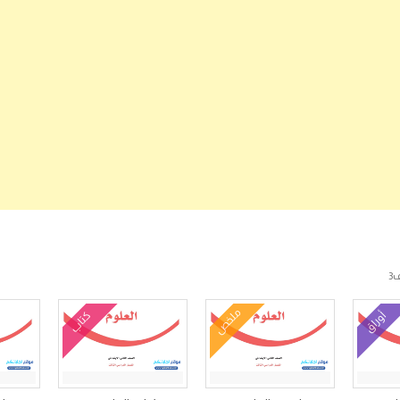
3
ملخص
أوراق
كتاب