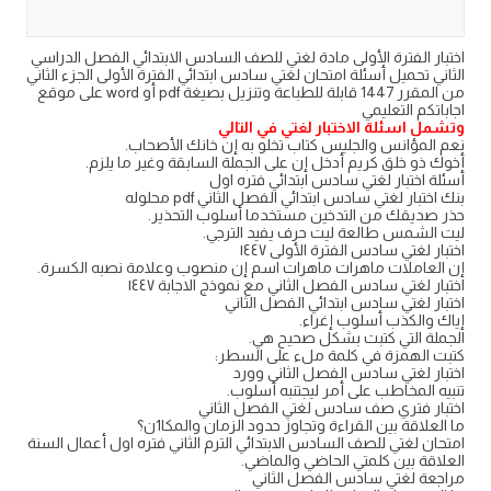
اختبار الفترة الأولى مادة لغتي للصف السادس الابتدائي الفصل الدراسي
الثاني تحميل أسئلة امتحان لغتي سادس ابتدائي الفترة الأولى الجزء الثاني
من المقرر 1447 قابلة للطباعة وتنزيل بصيغة pdf أو word على موقع
اجاباتكم التعليمي
وتشمل اسئلة الاختبار لغتي في التالي
نعم المؤانس والجليس كتاب تخلو به إن خانك الأصحاب.
أخوك ذو خلق كريم أدخل إن على الجملة السابقة وغير ما يلزم.
أسئلة اختبار لغتي سادس ابتدائي فتره اول
بنك اختبار لغتي سادس ابتدائي الفصل الثاني pdf محلوله
حذر صديقك من التدخين مستخدما أسلوب التحذير.
ليت الشمس طالعة ليت حرف يفيد الترجي.
اختبار لغتي سادس الفترة الأولى ١٤٤٧
إن العاملات ماهرات ماهرات اسم إن منصوب وعلامة نصبه الكسرة.
اختبار لغتي سادس الفصل الثاني مع نموذج الاجابة ١٤٤٧
اختبار لغتي سادس ابتدائي الفصل الثاني
إياك والكذب أسلوب إغراء.
الجملة التي كتبت بشكل صحيح هي.
كتبت الهمزة في كلمة ملء على السطر:
اختبار لغتي سادس الفصل الثاني وورد
تنبيه المخاطب على أمر ليجتنبه أسلوب.
اختبار فتري صف سادس لغتي الفصل الثاني
ما العلاقة بين القراءة وتجاوز حدود الزمان والمكا1ن؟
امتحان لغتي للصف السادس الابتدائي الترم الثاني فتره اول أعمال السنة
العلاقة بين كلمتي الحاضي والماضي.
مراجعة لغتي سادس الفصل الثاني