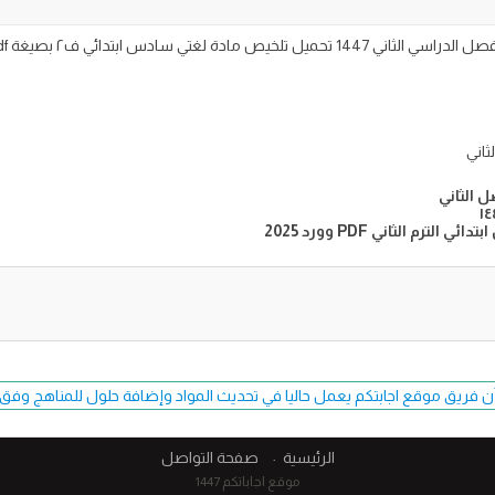
ئي ف٢ بصيغة pdf على موقع اجاباتكم التعليمي
ثاني
 الثاني
 الثاني PDF وورد 2025
ن فريق موقع اجابتكم يعمل حاليا في تحديث المواد وإضافة حلول للمناهج وفق طبعة 7
الرئيسية
صفحة التواصل
موقع اجاباتكم 1447