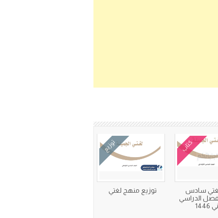
كتاب
توزيع
لغتي سادس
توزيع منهج لغتي
الفصل الدراسي
 1446