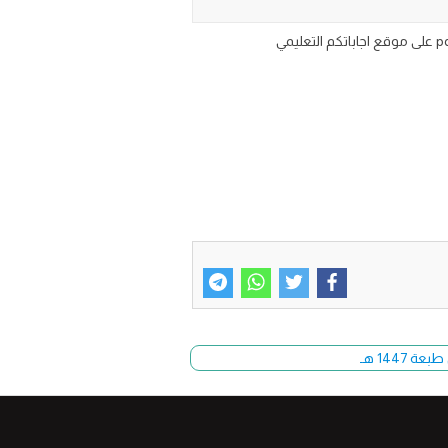
144 هـ