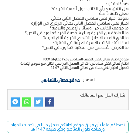
ضد كلمة “زيد
هل تتفق مع رأي الكاتب حول أهمية القراءة؟
معنى كلمة ذاهلة
نموذج اختبار لغتي سادس الفصل الثاني نهائي
اختبار لغتي سادس الفصل الثاني نهائي مركزي من الوزاره
ما موقف الكاتب من وسائل الإعلام والترفيه؟
ما العلاقة بين القراءة وبناء شخصية الفرد كما ورد في النص؟
ما الذي قام به الانجليز لتشجيع القراءة أثناء الحرب؟
لماذا انتقد الكاتب الأسرة العربية في الفقرة؟
ما الغرض الأساسي من المكتبة كما ورد في النص؟
نموذج اختبار نهائي لغتي للصف السادس ف٢ محلوله ١٤٤٧
اختبار نهائي لغتي سادس ابتدائي الفصل الدراسي الثاني مع نموذج الإجابة
تحميل اختبار لغتي سادس نهائي الفصل الثاني 1447
المصدر :
موقع حصتي التعليمي
شارك الحل مع اصدقائك
نحيطكم علماً بأن فريق موقع اجابتكم يعمل حاليا في تحديث المواد
وإضافة حلول للمناهج وفق طبعة 1447 هـ