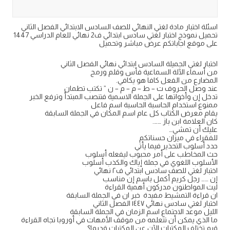
اسئلة اختبار مادة لغتي النهائي للصف السادس الابتدائي الفصل الثاني
تحميل نموذج اختبار لغتي سادس ابتدائي ف2 نهائي للعام الدراسي 1447
على موقع اجاباتكم عرض مباشر وتحميل
اختبار لغتي الجميلة السادس ابتدائي نهائي الفصل الثاني
من أسماء الآلة السماعية فأس وقلم ورمح
المضارع من الفعل كافا هو يكافي.
عند وصل الحروف ت – ط – م – م – ن ” تكتب تطمان
تدخل إن وأخواتها على الجملة الاسمية فتنصب المبتدأ وترفع الخبر
ممنوع استخدام الحاسبة الحاسبة اسم فاعل
يقام معرض الكتاب كل عام اسم المكان في الجملة السابقة
كان العلامة ابن باز …….
عليك أن تمشي…
للفقراء في ميزان حسناتكم
حدد أسلوب التحذير فيما يأتي
حث المخاطب على أمر محبوب ليفعله أسلوب
الأسلوب اللغوي في جملة إياك والكذب أسلوب
اختبار لغتي للصف سادس ابتدائي ف٢ نهائي
إن …… رجل كريم أكمل باسم إن مناسب
ليت المواطنون مدركون أهمية القراءة
ان قراءة التمشيط مفيدة خبر ان في الجملة السابقة
اختبار لغتي سادس نهائي ١٤٤٧ الفصل الثاني
الليل موعد الاجتماع اسم الزمان في الجملة السابقة
ما الذي يمكن أن تتعلمه من موقف الأمهات في أوروبا تجاه القراءة
قيم تختلف المكتبات الآن عن المكتبات قديما؟