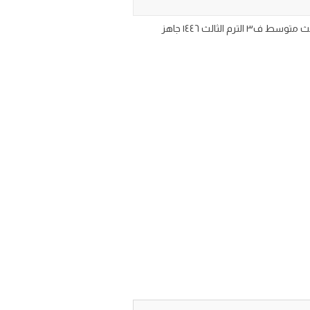
كتاب مادة المهارات الرقمية للصف الثالث المتوسط الفصل الدراسي الثالث 1446 تحميل مقرر كتاب منهج مهارات الرقمية ثالث متوسط ف٣ الترم الثالث ١٤٤٦ جاهز