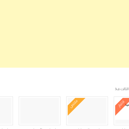
لثالث ف3
ملخص
اختبار