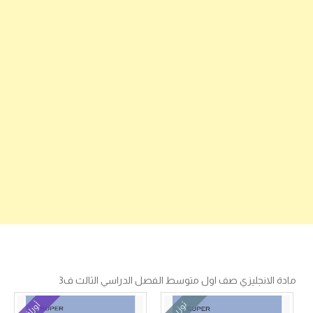
مادة الانجليزي صف اول متوسط الفصل الدراسي الثالث ف3
توزيع
أوراق