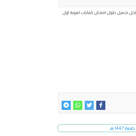
 الكفايات اللغوية للصف الاول الثانوي مسارات الفصل الدراسي الاول 1447 pdf word وورد مع الحل تحميل حلول امتحان كفايات لغوية اول
144 هـ