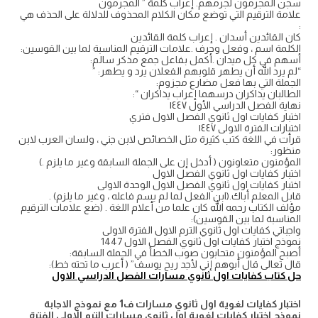
سجن المجرمون لجرمهم. إعراب كلمة ” المجرمون
علامة الترقيم التي توضع مكان الكلام المحذوف للدلالة على الحذف هي
:
كان القائدين أسدان . إعراب كلمة القائدين
الكلمة اسم ، وفعل وحرف .علامات الترقيم المناسبة لما بين القوسين:
أسهم في كل ميدان .أكمل بفاعل جمع مذكر سالم:
“لم يرد الله أن يطهر قلوبهم الفعلان يرد و يطهر: ”
الجملة التي بها فعل مضارع مجزوم:
الطالبان يذاكران درسهما إعراب يذاكران “:
نهاية الفصل الدراسي الأول ١٤٤٧
اختبار كفايات اول ثانوي الفصل الاول فتري
اختبارات الفترة الاولى ١٤٤٧
قرأت في اللغة كتب كثيرة مثل الخصائص لابن جني ، ولسان العرب لابن
منظور:
المؤمنون متعاونون ( أدخل إن على الجملة السابقة وغير ما يلزم .)
اختبار كفايات اول ثانوي الفصل الاول
اختبار كفايات اول ثانوي الفصل الاول الوحدة الاولى
قابل المعلم أباك.(ابن الفعل لما لم يسم فاعله ، وغير ما يلزم) .
مؤلف الكتاب رحمه الله كان علما من أعلام اللغة . (ضع علامات الترقيم
المناسبة لما بين القوسين):
واجباتي كفايات اول ثانوي الترم الاول الفترة الاولى
نموذج اختبار كفايات اول ثانوي الفصل الاول 1447
أصبح المؤمنون متحابون صوب الخطأ في الجملة السابقة:
قال تعالى قال أبوهم إني لأجد ريح يوسف” ( أعرب ما تحته خط):
حل كتاب كفايات اول ثانوي مسارات الفصل الدراسي الاول
اختبار كفايات لغوية اول ثانوي مسارات ف1 مع نموذج الاجابة
نموذج اختبار كفايات لغوية اول ثانوي مسارات الترم الاولى الفترة