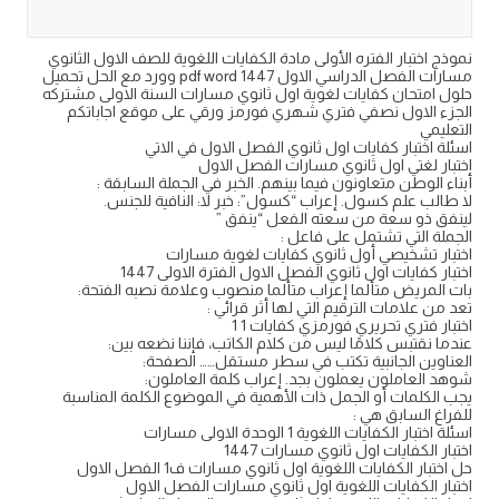
نموذج اختبار الفتره الأولى مادة الكفايات اللغوية للصف الاول الثانوي
مسارات الفصل الدراسي الاول 1447 pdf word وورد مع الحل تحميل
حلول امتحان كفايات لغوية اول ثانوي مسارات السنة الاولى مشتركه
الجزء الاول نصفي فتري شهري فورمز ورقي على موقع اجاباتكم
التعليمي
اسئلة اختبار كفايات اول ثانوي الفصل الاول في الاتي
اختبار لغتي اول ثانوي مسارات الفصل الاول
أبناء الوطن متعاونون فيما بينهم. الخبر في الجملة السابقة :
لا طالب علم كسول. إعراب “كسول”: خبر لا: النافية للجنس.
لينفق ذو سعة من سعته الفعل “ينفق ”
الجملة التي تشتمل على فاعل :
اختبار تشخيصي أول ثانوي كفايات لغوية مسارات
اختبار كفايات اول ثانوي الفصل الاول الفترة الاولى 1447
بات المريض متألما إعراب متألما منصوب وعلامة نصبه الفتحة:
تعد من علامات الترقيم التي لها أثر قرائي :
اختبار فتري تحريري فورمزي كفايات 1 1
عندما نقتبس كلامًا ليس من كلام الكاتب، فإننا نضعه بين:
العناوين الجانبية تكتب في سطر مستقل…… الصفحة:
شوهد العاملون يعملون بجد. إعراب كلمة العاملون:
يجب الكلمات أو الجمل ذات الأهمية في الموضوع الكلمة المناسبة
للفراغ السابق هي :
اسئلة اختبار الكفايات اللغوية 1 الوحدة الاولى مسارات
اختبار الكفايات اول ثانوي مسارات 1447
حل اختبار الكفايات اللغوية اول ثانوي مسارات ف1 الفصل الاول
اختبار الكفايات اللغوية اول ثانوي مسارات الفصل الاول