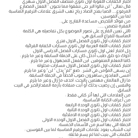
اختبار الكفايات اللغوية اول ثانوي منتصف الفصل الاول شهري
قال تعالى ” لن تنالوا البر حتى تنفقوا مما تحبون ” الفعل المضارع
المرفوع…… الصبا بفتح الصاد رياح تهب الشرق علامات الترقيم المناسبة
لما بين القوسين:
من فوائد التلخيص مساعدة القارئ على .
الفقرة تتضمن ……..
(التي تعين القارئ على تصور الموضوع بكل تفاصيله هي الكلمة
المناسبة للفراغ السـابق هي:
اختبار كفايات اول ثانوي الفصل الاول فتري
اختبار كفايات اللغة العربية اول ثانوي مسارات الكفاية القرائية
حل اختبار لغتي اول ثانوي مسارات الفصل الدراسي الاول
أخوك ذو خلق طيب أدخل كان على الجملة السابقة وغير ما يلزم :
كافا المعلم المتفوقين ابن الفعل للمجهول وغير ما يلزم .
اختبار كفايات اول ثانوي الفصل الاول مسارات محلوله
لن يسعى المؤمن في الشر . ضع “لم” بدل ” لن” وغير ما يلزم.
أمسى العابدون ساهرون صوب الخطأ في الجملة السابقة.
ما زال العالمان مهتمين بالبحث. احذف ما زال وغير ما يلزم.
والنفس إن رضيت بذلك أو أبت منقادة بأزمة المقدارالخبر في البيت
السابق:
من العلامات التي لها أثر كتابي فقط :
من أعراف الكتابة الأساسية:
اختبار كفايات اول ثانوي الوحدة الرابعة
اختبار كفايات اول ثانوي الوحدة الثانية
اختبار كفايات اول ثانوي الوحدة الاملائية
اختبار كفايات اول ثانوي الفصل الاول الوحده الاولى
الجملة التي بها اسم من الأسماء الخمسة:
ليت الشباب يعود علامات الترقيم المناسبة لما بين القوسين :
الكلمات التي بنيت لما لم يسم فاعله: