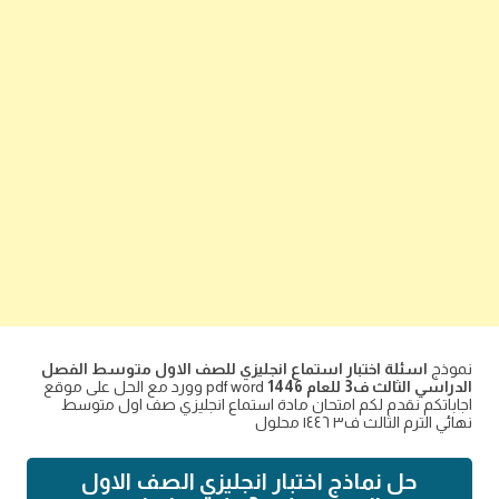
نموذج
اسئلة اختبار استماع انجليزي للصف الاول متوسط الفصل
الدراسي الثالث ف3 للعام 1446
pdf word وورد مع الحل على موقع
اجاباتكم نقدم لكم امتحان مادة استماع انجليزي صف اول متوسط
نهائي الترم الثالث ف٣ ١٤٤٦ محلول
حل نماذج اختبار انجليزي الصف الاول