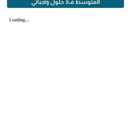
المتوسط ف3 حلول واجباتي