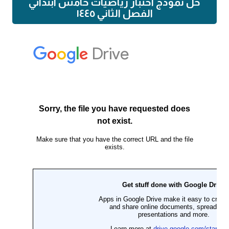
حل نموذج اختبار رياضيات خامس ابتدائي
الفصل الثاني ١٤٤٥