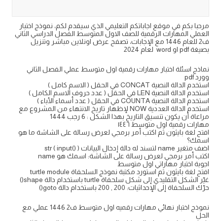
مرحبا بكم في موقع اجاباتكم التعليمي الذي سيقدم لكم، نموذج اختبار
العملي المهارات الرقمية للصف الاول المتوسط الفصل الدراسي الثاني
ف2 للعام 1446 مع الإجابات، تصفح عرض اونلاين مباشر وتنزيل
بصيغة pdf او word لعام 2024
نماذج اسئلة اختبار مهارات رقمية اول متوسط عملي الفصل الثاني
وورد pdf
استخدم الدالة النصية CONCAT في الحقل ( الاسم كامل )
استخدم الدالة النصية LEN في الحقل ( عدد حروف الاسم الكامل )
استخدم الدالة النصية COUNTA في الحقل ( عدد أسماء الأباء )
استخدم الدالة العددية NOW لإظهار تاريخ الانتهاء من المشروع مع
مراعاة أن يكون تنسيق التاريخ بهذا الشكل : ‏6‏ رجب‏ 1444
مهارات رقمية اول متوسط ١٤٤٦
افتح لغة بايثون ثم اكتب أمر برمجي لعرض رسالة على الشاشة ما هو
اسمك؟
اضف متغير name لتسند له دالة إدخال البيانات str ( input() )
اكتب أمر برمجي لعرض رسالة على الشاشة: اسمك هو name
اجوبة اختبار مهاراتي اول متوسط
افتح لغة بايثون ثم استورد مكتبة نموذج السلحفاة turtle module
غيّر الشكل التقليدي إلى شكل سلحفاة turtle باستخدام دالة shape()
حرّك السلحفاة إلى الإحداثيات: 200 , 200 باستخدام دالة goto()
نموذج اختبار نهائي مهارات رقميه اول متوسط ف2 1446 عملي مع
الحل