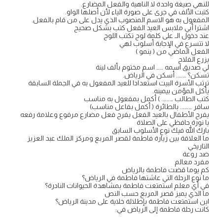
للنهي صيغة واحدة لا الناهية والفعل المضارع.
كتبت الألف في جرى على صورة الياء لأن أصلها الواو.
المفعول به هو الاسم المنصوب الذي يدل على من قام بالفعل.
اشترا أبي ملابس العيد الفعل كتب بشكل صحيح
عند دخول الـ على كلمة لوح تكتب اللوح
لا تتسرع في الإجابة أسلوب لهي
الفعل الماضي من ( ينمو )
يزرع الفلاح
لي صديق اسمه …… اسم مختوم بألف لينة
تسكن؟ …….. أسكن في الرياض.
ترتب الأسرة البيت استعدادا للعيد المفعول به في الجملة السابقة
يأكل المؤمن بيمينه.
كتب الطالب ………. ) أكمل بمفعول به مناسب
سافر ………. بالطائرة ( أكمل بفاعل مناسب)
يفرح الأطفال بالعيد الفعل يفرح فعل مضارع مرفوع وعلامة رفعه
يا نورة حافظي على الصلاة
بارك الله فيك نوع الأسلوب السابق
ما العلاقة بين زيارة فاطمة لقصر المربع ومركز الملك عبد العزيز
التاريخي
ضد روعة
مفرد معالم
كم يوما قضت فاطمة بالرياض
ما نوع الرحلة التي عاشتها فاطمة في الرياض؟
في أي معلم استمتعت فاطمة بمشاهدة الحيوانات النادرة؟
ما الذي يميز قصر المربع حسب النص
این استمتعت فاطمة بإطلالة خلاية على مدينة الرياض؟
كانت رحلة فاطمة إلى الرياض في: