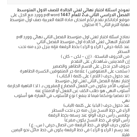
نموذج اسئلة اختبار نهائي لغتي الخالدة للصف الاول المتوسط
الفصل الدراسي الثاني ف2 للعام 1447
pdf word وورد مع الحل على
موقع اجاباتكم نقدم لكم امتحان مادة اللغة العربية صف اول متوسط
نهاية الترم الثاني ١٤٦ محلول
نماذج اسئلة اختبار لغتي اول متوسط الفصل الثاني نهائي وورد pdf
الاختبار النهائي لغتي الخالدة اول متوسط الفصل الثاني
عند كتابة حرفي ( الراء و الزاء ) بخط الرقعة فإنه ينزل جزء منه تحت
السطر
من الحروف الناسخة : ( إن – لكن – كان )
إن المدينتين شاهدتان على التقدم
حروف الجر تدخل على الاسم الظاهر والضمير
( سلمت على المتفوقين ) علامة جر المتفوقين الكسرة الظاهرة
عند دخول حرف ( اللام ) على كلمة ( الكتاب )
اختبار نهاية الفصل الثاني لغتي اول متوسط
أسلوب الأمر يتكون من الفعل المضارع المقرون بـ ( لا ) الناهية الجازمة
أسلوب النهي هو طلب الكف عن الفعل أو الامتناع عنه
( لا تمضيا يومكما فيما لا ينفع ) نوع الأسلوب في العبارة هو أسلوب
نهي
عند دخول حرف ( الباء) على كلمة (الباب)
الراء في خط النسخ ينزل منه جزء تحت السطر
يطمس رأس حرف الواو عند رسمه بخط الرقعة
رأس الواو في خط النسخ يكون مفرغاً
يتكون حرف الواو في خط الرقعة من اتصال حرفي ( س ، غ )
عند رسم ( الراء و الزاء ) في خط الرقعة يكون في خط مائل نحو اليمين
قليلا