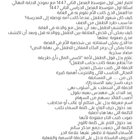
اختبار لغتي اول متوسط الفصل الثاني 1447 مع نموذج الاجابة النهائي
اسئلة اول متوسط الفصل الدراسي الثاني 1447
ما العمل الذي كانت الأم تقوم به في الغابة
كيف كان شعور الطفل عندما كانت أمه توصله إلى المدرسة؟
ما سبب طرد الطفل من الصف
ماذا اكتشف الطفل بعد أن عمل مع والدته في الغابة
كيف يمكن أن تلخص العلاقة بين الطفل ووالدته قبل وبعد أن اكتشف
مدى صعوبة عملها
ما الذي يمكن استنتاجه عن شخصية الأم في القصة
ماذا يمكن أن يرمز البكاء المفاجئ للطفل في نهاية النص؟
مضاد سخرية
علام يدل قول الطفل لأمه “اكسبي المال بأي طريقه
ما أعظم نعمة كانت بجانب الطفل؟
الجملة التي كتبت بشكل صحيح
المجالي الحاسب الآلي والانترنت أهمية كبيرة
كن من ……. في المسابقة
حرف ناسخ يفيد الاستدراك
الجملة التي اشتملت على أسلوب نهي
عند النداء على مهندس بعينه نقول
أصيب القائد بسهم من السهام
اسم معرفة يدل على متكلم أو غالب أو مخاطب
عند دخول حرف الفاء على كلمة السماء تكتب
الكلمة التي بها هاء أصلية
صوت كتبت التاء مفتوحة لأنها
عند دخول اللام على كلمة (اللوح
الكلمة التي جمعت جمع مذكر سالم
الأسماء المبنية لا تظهر عليها علامة الجر.
الحروف الناسخة تدخل على الجملة الاسمية والفعلية.