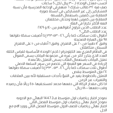
احسب معدل الوحدة لـ ٣٠٠ ريال لكل 5 ساعات
صف فيه ٣٢ طالب شارك ٦ منهم في الإذاعة المدرسية فأن نسبة
المشاركين إلى غير المشاركين في أبسط صورة
المقارنة بين كميتين باستعمال القسمة
المقارنة بين كميتين لهما وحدتان مختلفتان
الفته الأكثر تكراراً في الفئة
عدد الطلاب الذين تتراوح أطوالهم بين ١٤٠ و ٢١٤٩
عدد الطلاب الكلي ؟
أطوال ثلاث سمكات كما يأتي ٤٦ ٠ ٣٣٠٥٣ إذا أضيفت سمكة طولها
۹۸ فإن العبارة الصحيحة
وافق ۱۲ طبيبا من ٢٠ على الاقتراح، وافق 1 أطباء من ١٠ على الاقتراح
النسبتان متكافئتان
في النظام المتري بعد الكيلوجرام ( كجم ) الوحدة الأساسية لقياس الكتلة
العدد الذي يتكرر أكثر من غيره في مجموعة البيانات يسمى المنوال
تمثيل البيانات باستعمال الفئات يسمى التمثيل بالأعمدة
الزيادة في السعر هو القيمة التي تخصم من سعر السلعة الاصلي
أطوال ثلاث سمكات كما يأتي ٤٦ ، ٥٣ ، ٣٣ إذا أضيفت سمكة طولها
٢٤ فإن المتوسط ينقص
التمثيل بالخطوط يفيد في التنبؤ بأحداث مستقبلية لأنه بيين العلاقات
والتغيرات عبر الزمن
اذا كان مقدار الزكاة التي دفعها محمد لمستحقيها ٤٥٠ ريالاً فأن رصيده
وقت دفعها ۱۸۰۰۰ ریال
نموذج اختبار رياضيات اول متوسط ف2 1447 النهائي مع الاجوبه
نموذج اختبار نهائي رياضيات اول متوسط الفصل الثاني
اختبار نهائي رياضيات للصف الاول متوسط الفصل الثاني وورد pdf مع
الحل