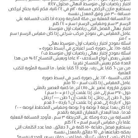
اختبار ریاضیات اول متوسط النهائي محلول ١٤٤٧
يستطيع مازن الركض مسافة ۱۲۰م في ٢٤ ثانية، فكم ثانية يحتاج ليركض
مسافة ٣٠٠ متر وفق المعدل نفسه
ما المسافة الفعلية بين مكة المكرمة وجدة اذا كانت المسافة علي
الرسم ٣ سم ومقياس الرسم ١ سم = ٢٤ كلم
اختبار نهائي الفصل الثاني رياضيات اول متوسط
عامل المقياس في نموذج مركب شراعي إذا كان مقياس الرسم ١ سم
= ۲ متر
اسئلة نموذج اختبار رياضيات اول متوسط نهائي
كتابة ١٥٠٪ على صورة كسر اعتيادي في أبسط صورة =
اسئلة نموذج اختبار نهائي رياضيات اول متوسط ف٢
تعيش بعض أنواع السلاحف ١۲۰ عاما ويعيش التمساح٤٢ % من هذا
المدة فكم يعيش التمساح تقريبا
من بين ٦٠ كتابا على رف ، يوجد 13 كتابا علميا ، ما النسبة المئوية للكتب
العلمية
الكتب النسبة ١٢٠٪ على صورة كسر في ابسط صورة
عامل المقياس إذا كانت اسم – 10 ملم
تحتوى قارورة عصير على ١,٧٥ لتر، ما كمية العصير بالملتي
حول ٣٧٠ سم إلى متر، إذا علمت أن ( ۱ م = ١٠٠ سم )
حول 3 طن إلى رطل، إذا علمت أن 1 طن ۲۰۰۰۰ رطل
حول ۱۲ باردة إلى قدم، إذا علمت أن 1 ياردة – 3 قدم
إذا كان بعدا غرفة 3 بوصة و 3 بوصة ومقياس المخطط ابوصة – ٢٠
قدما ، فما البعدان الفعليان للغرفة بالقدم
المسافة بين جدة ومكة على الخريطة ٣ سم ، فأوجد المسافة الفعلية
علما بأن مقياس الرسم اسم = ٢٤ كلم
يستطيع فيصل طباعة ١٥٠ كلمة في 3 دقائق ، فما عدد الكلمات التي
يمكنه طباعتها في 10 دقائق بالمعدل نفسه
إذا كان ثمن ٤ دفاتر ٢٠ ريالاً ، فما لمن : دفاتر بسعر الوحدة نفسه؟