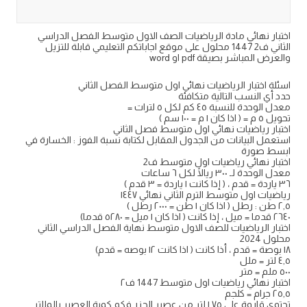
اختبار نهائي مادة الرياضيات الصف الاول متوسط الفصل الدراسي
الثاني ف2 1447 محلول على موقع اجاباتكم التعليمي قابلة للتزيل
والعرض المباشر بصيقة pdf او word
اسئلة اختبار الرياضيات نهائي اول متوسط الفصل الثاني
حدد أي النسب التالية متكافئة
معدل الوحدة للنسبة ٤٥ كم لكل ٥ لترات =
تحويل ٥ م = ( اذا كان ١ م = ١٠٠ سم )
اختبار ریاضیات نهائي اول متوسط فصل الثاني
استعمل البيانات من الجدول المقابل لكتابة نسبة الفوز : الخسارة في
ابسط صورة
اختبار نهائي رياضيات اول متوسط ف2
معدل الوحدة لـ ٣٠٠ ريالًا لكل ٦ ساعات
٣٦ ياردة = قدم ، ( إذا كانت ١ ياردة = ٣ قدم )
ریاضیات اول متوسط الترم الثاني نهائي ١٤٤٧
٢,٥ طن : رطل ( اذا كان ١ طن = ۲۰۰۰ رطل )
٢٦٤٠ قدما = ميل ، إذا كانت ( اذا كان ۱ ميل = ٥٢٨٠ قدما)
اختبار الرياضيات للصف الاول متوسط نهاية الفصل الدراسي الثاني
محلول 2024
۱۸ بوصة = قدم ، أذا كانت ( اذا كانت ۱۲ بوصه = قدم)
٤,٥ لتر = ملل
٥٠٠ ملم = متر
اختبار نهائي رياضيات اول متوسط 1447 ف٢
٢٥,٥ جرام = كلجم
تحتوي قاروة علي ١,٧٥ لتر من عصير الجزر فكم كمية العصير بالمللتر