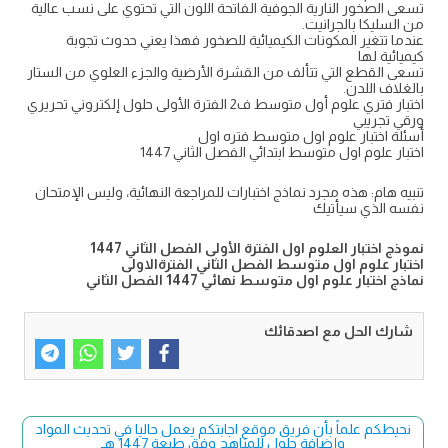
تسعى الصخور النارية الجوفية الفاتحة اللون التي تحتوي على نسب عالية
من السليكا بالجرانيت.
عندما تتغير المكونات الكيميائية للصخور فهذا يعني حدوث تجوبة
كيميائية لها
تسعى القطع التي تتألف من القشرة الأرضية والجزء العلوي من الستار
بالغلاف اللدن.
اختبار فتري علوم أول متوسط ف2 الفترة الأولى حلول إلكتروني تحريري
ورقي تجريبي
أسئلة اختبار علوم اول متوسط فتره اول
اختبار علوم اول متوسط ابتدائي الفصل الثاني 1447
تنبيه هام: هذه مجرد نماذج اختبارات للمراجعة النهائية، وليس الإمتحان
نفسه الذي سيأتيك
نموذج اختبار العلوم اول الفترة الأولى الفصل الثاني 1447
اختبار علوم اول متوسط الفصل الثاني الفترةالاولى
نماذج اختبار علوم اول متوسط نهائي 1447 الفصل الثاني
شارك الحل مع اصدقائك
نحيطكم علماً بأن فريق موقع اجابتكم يعمل حاليا في تحديث المواد
وإضافة حلول للمناهج وفق طبعة 1447 هـ