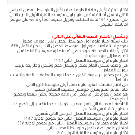
اختبار الفترة الأولى مادة العلوم للصف الأول المتوسط الفصل الدراسي
الثاني تحميل أسئلة امتحان علوم اول متوسط الفترة الأولى الجزء الثاني
من المقرر 1447 قابلة للطباعة وتنزيل بصيغة pdf أو word على موقع
اجاباتكم التعليمي
ويشمل الاختبار النصف النهائي على التالي:
بنك اسئله اختبار علوم أول متوسط الفصل الثاني فورمز محلول
نموذج اسئلة اختبار علوم اول متوسط الفصل الثاني الفترة الأولى ١٤٤٧
اختر الإجابات الصحيحة: مواد ينبغي تعدينها وصهرها وتنقيتها قبل
تصنيعها إلى مواد مفيدة
اختبار علوم اول متوسط الفصل الثاني 1447
هي وصف لشكل العام لصخر ويشمل حجم وشكل وطريقة ترتيب
بلورات المعادن
هي نوع صخور الرسوبية تتكون عندما تموت المخلوقات الحية وتترسب
بقاياها.
حل اختبار منتصف الفتره علوم صف أولى متوسط الترم الثاني
قام العالم السويسري موهس بتصنيف المعادن حسب
هو معدن يحوي على ما يكفي من مادة مفيدة يمكن بيعها وتحقيق
أرباح منها
الخاصية المعدنية التي تميز معدن الكوارتز عندما يتكسر إلى قطع ذات
سطوح خشنة هي المكسر
اختبار علوم اول متوسط الفصل الدراسي الثاني شهري
اختبار علوم اول متوسط الفصل الثاني مع نموذج الاجابة 1447
اختبار علوم صف اول متوسط الفصل الثاني مع نموذج الاجابة ١٤٤٧
امتحان علوم الصف الاول متوسط الفصل الثاني
اختبار علوم اول متوسط الفترة الاولى ف2